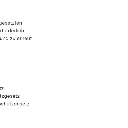
gesetzten
forderlich
 und zu erneut
tz-
tzgesetz
schutzgesetz