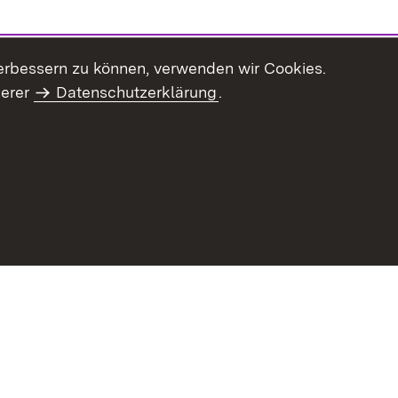
erbessern zu können, verwenden wir Cookies.
serer
Datenschutzerklärung
.
haltsübersicht
Kontakt
Impressum
Datenschutz
Benut