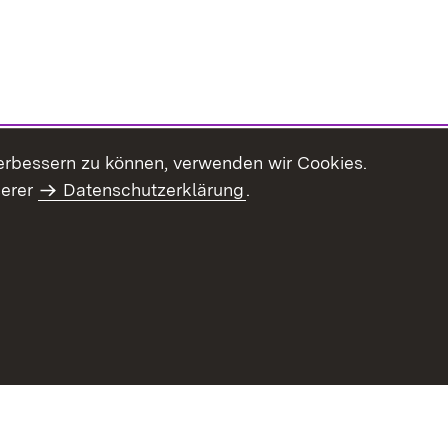
erbessern zu können, verwenden wir Cookies.
serer
Datenschutzerklärung
.
haltsübersicht
Kontakt
Impressum
Datenschutz
Benut