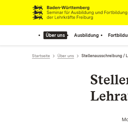
Zum Inhalt springen
Link zur Startseite
Über uns
Ausbildung
Fortbild
Startseite
Über uns
Stellenausschreibung / 
Stell
Lehra
Mo